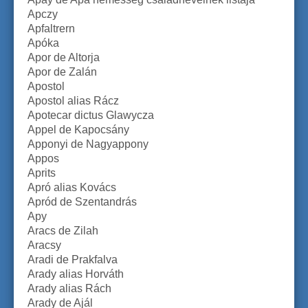
Apczy
Apfaltrern
Apóka
Apor de Altorja
Apor de Zalán
Apostol
Apostol alias Rácz
Apotecar dictus Glawycza
Appel de Kapocsány
Apponyi de Nagyappony
Appos
Aprits
Apró alias Kovács
Apród de Szentandrás
Apy
Aracs de Zilah
Aracsy
Aradi de Prakfalva
Arady alias Horváth
Arady alias Rách
Arady de Ajál