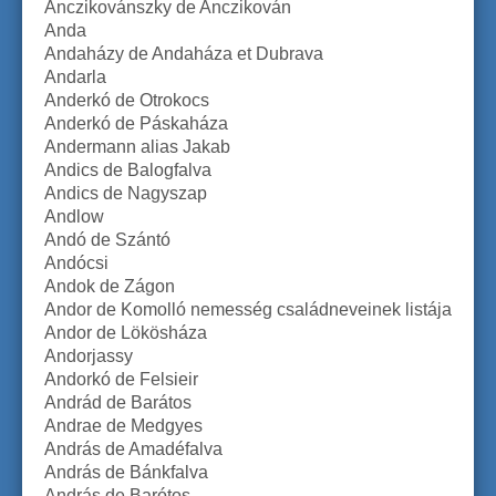
Anczikovánszky de Anczikován
Anda
Andaházy de Andaháza et Dubrava
Andarla
Anderkó de Otrokocs
Anderkó de Páskaháza
Andermann alias Jakab
Andics de Balogfalva
Andics de Nagyszap
Andlow
Andó de Szántó
Andócsi
Andok de Zágon
Andor de Komolló nemesség családneveinek listája
Andor de Lökösháza
Andorjassy
Andorkó de Felsieir
Andrád de Barátos
Andrae de Medgyes
András de Amadéfalva
András de Bánkfalva
András de Barótos