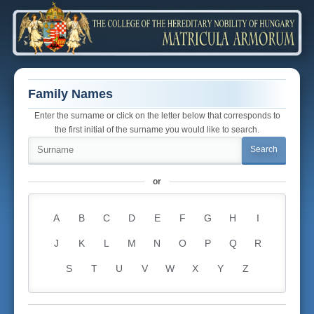
Family Names
Enter the surname or click on the letter below that corresponds to
the first initial of the surname you would like to search.
Search
or
A
B
C
D
E
F
G
H
I
J
K
L
M
N
O
P
Q
R
S
T
U
V
W
X
Y
Z