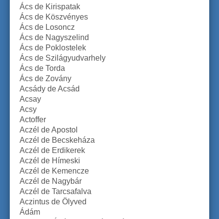
Ács de Kirispatak
Ács de Köszvényes
Ács de Losoncz
Ács de Nagyszelind
Ács de Poklostelek
Ács de Szilágyudvarhely
Ács de Torda
Ács de Zovány
Acsády de Acsád
Acsay
Acsy
Actoffer
Aczél de Apostol
Aczél de Becskeháza
Aczél de Erdikerek
Aczél de Hímeski
Aczél de Kemencze
Aczél de Nagybár
Aczél de Tarcsafalva
Aczintus de Ölyved
Ádám