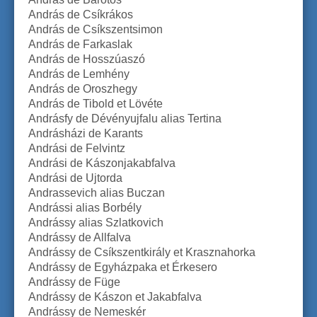
András de Csíkrákos
András de Csíkszentsimon
András de Farkaslak
András de Hosszúaszó
András de Lemhény
András de Oroszhegy
András de Tibold et Lövéte
Andrásfy de Dévényujfalu alias Tertina
Andrásházi de Karants
Andrási de Felvintz
Andrási de Kászonjakabfalva
Andrási de Ujtorda
Andrassevich alias Buczan
Andrássi alias Borbély
Andrássy alias Szlatkovich
Andrássy de Allfalva
Andrássy de Csíkszentkirály et Krasznahorka
Andrássy de Egyházpaka et Érkesero
Andrássy de Füge
Andrássy de Kászon et Jakabfalva
Andrássy de Nemeskér