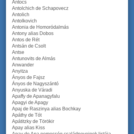
Antocs
Antolchich de Schapovecz
Antolich
Antolkovich
Antonia de Homoródalmás
Antony alias Dobos
Antos de Rét
Antsán de Csolt
Antse
Antunovits de Almás
Anwander
Anyitza
Ányos de Fajsz
Ányos de Nagyszántó
Anyuska de Váradi
Apaffy de Apanagyfalu
Apagyi de Apagy
Apaj de Raszinya alias Bochkay
Apáthy de Tót
Apátitzky de Törökir
Apay alias Kiss
Apay de Apa nemesség családneveinek listája