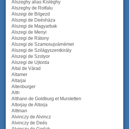
Alszeghy alias Kisléghy
Alszeghy de Rotfalu
Alszegi de Bilgezd
Alszegi de Deésháza
Alszegi de Magyarbak
Alszegi de Menyi
Alszegi de Rátony
Alszegi de Szamosujvárnémet
Alszegi de Szilágyszentkirály
Alszegi de Szotyor
Alszegi de Ujtorda
Altal de Várad
Altamer
Altarjai
Altenburger
Alth
Althann de Goldburg et Murstetten
Altorjay de Altorja
Alttman
Alvinczy de Alvincz
Alvinczy de Deés
Alvinczy de Gerlah