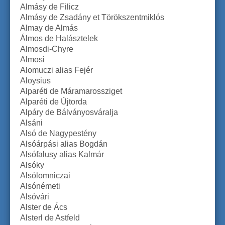
Almásy de Filicz
Almásy de Zsadány et Törökszentmiklós
Almay de Almás
Álmos de Halásztelek
Almosdi-Chyre
Almosi
Alomuczi alias Fejér
Aloysius
Alparéti de Máramarossziget
Alparéti de Újtorda
Alpáry de Bálványosváralja
Alsáni
Alsó de Nagypestény
Alsóárpási alias Bogdán
Alsófalusy alias Kalmár
Alsóky
Alsólomniczai
Alsónémeti
Alsóvári
Alster de Ács
Alsterl de Astfeld