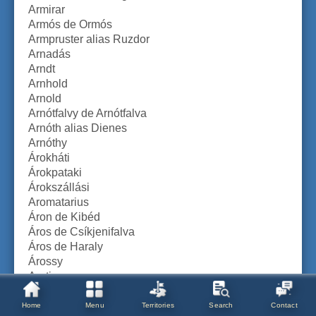
Armirar
Armós de Ormós
Armpruster alias Ruzdor
Arnadás
Arndt
Arnhold
Arnold
Arnótfalvy de Arnótfalva
Arnóth alias Dienes
Arnóthy
Árokháti
Árokpataki
Árokszállási
Aromatarius
Áron de Kibéd
Áros de Csíkjenifalva
Áros de Haraly
Árossy
Arotin
Árpássy alias Gerstl
Árpássy de Abalehota
Home
Menu
Territories
Search
Contact