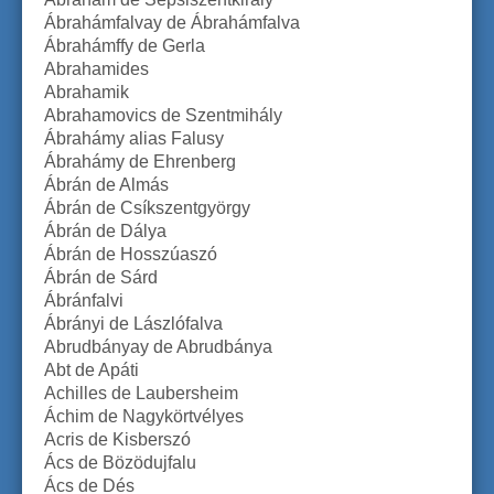
Ábrahámfalvay de Ábrahámfalva
Ábrahámffy de Gerla
Abrahamides
Abrahamik
Abrahamovics de Szentmihály
Ábrahámy alias Falusy
Ábrahámy de Ehrenberg
Ábrán de Almás
Ábrán de Csíkszentgyörgy
Ábrán de Dálya
Ábrán de Hosszúaszó
Ábrán de Sárd
Ábránfalvi
Ábrányi de Lászlófalva
Abrudbányay de Abrudbánya
Abt de Apáti
Achilles de Laubersheim
Áchim de Nagykörtvélyes
Acris de Kisberszó
Ács de Bözödujfalu
Ács de Dés