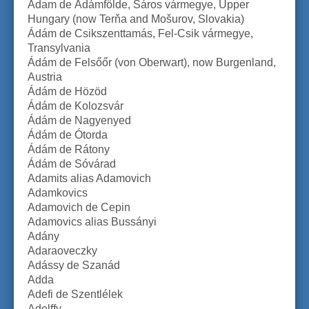
Adam de Ádámfölde, Sáros vármegye, Upper
Hungary (now Terňa and Mošurov, Slovakia)
Ádám de Csikszenttamás, Fel-Csik vármegye,
Transylvania
Ádám de Felsőőr (von Oberwart), now Burgenland,
Austria
Ádám de Hözöd
Ádám de Kolozsvár
Ádám de Nagyenyed
Ádám de Ótorda
Ádám de Rátony
Ádám de Sóvárad
Adamits alias Adamovich
Adamkovics
Adamovich de Cepin
Adamovics alias Bussányi
Adány
Adaraoveczky
Adássy de Szanád
Adda
Adefi de Szentlélek
Adelffy