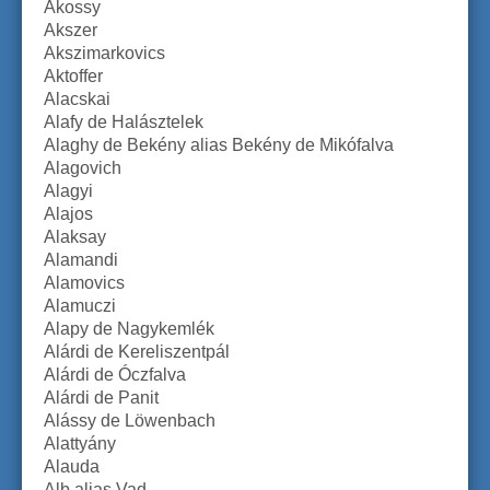
Ákossy
Akszer
Akszimarkovics
Aktoffer
Alacskai
Alafy de Halásztelek
Alaghy de Bekény alias Bekény de Mikófalva
Alagovich
Alagyi
Alajos
Alaksay
Alamandi
Alamovics
Alamuczi
Alapy de Nagykemlék
Alárdi de Kereliszentpál
Alárdi de Óczfalva
Alárdi de Panit
Alássy de Löwenbach
Alattyány
Alauda
Alb alias Vad