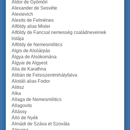
Aldor de Gyömöri
Alexander de Sesvéte
Alexievich
Alexits de Felménes
Alföldy alias Mislei
Alföldy de Fancsal nemesség családneveinek
listája
Alföldy de Nemesmilitics
Algis de Alsóárpás
Álgya de Alsókomána
Álgyai de Algyest
Alia de Karathna
Alibán de Felsiszentmihályfalva
Alistáli alias Fodor
Alitisz
Alka
Allaga de Nemesmilitics
Allagovits
Állássy
Álló de Nyék
Almádi de Száva et Szováta
Almagyi