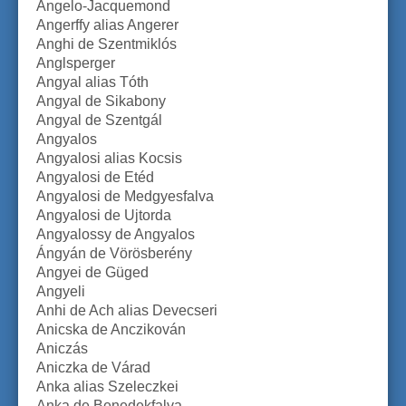
Angelo-Jacquemond
Angerffy alias Angerer
Anghi de Szentmiklós
Anglsperger
Angyal alias Tóth
Angyal de Sikabony
Angyal de Szentgál
Angyalos
Angyalosi alias Kocsis
Angyalosi de Etéd
Angyalosi de Medgyesfalva
Angyalosi de Ujtorda
Angyalossy de Angyalos
Ángyán de Vörösberény
Angyei de Güged
Angyeli
Anhi de Ach alias Devecseri
Anicska de Anczikován
Aniczás
Aniczka de Várad
Anka alias Szeleczkei
Anka de Benedekfalva