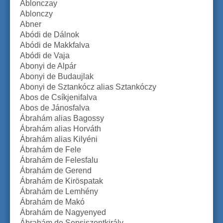
Ablonczay
Ablonczy
Abner
Abódi de Dálnok
Abódi de Makkfalva
Abódi de Vaja
Abonyi de Alpár
Abonyi de Budaujlak
Abonyi de Sztankócz alias Sztankóczy
Abos de Csíkjenifalva
Abos de Jánosfalva
Ábrahám alias Bagossy
Ábrahám alias Horváth
Ábrahám alias Kilyéni
Ábrahám de Fele
Ábrahám de Felesfalu
Ábrahám de Gerend
Ábrahám de Kiröspatak
Ábrahám de Lemhény
Ábrahám de Makó
Ábrahám de Nagyenyed
Ábrahám de Sepsiszentkirály