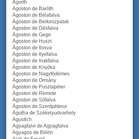
Agorth
Ágoston de Baróth
Ágoston de Bélafalva
Ágoston de Berkeszpatak
Ágoston de Désfalva
Ágoston de Gege
Ágoston de Huszt
Ágoston de Ilosva
Ágoston de Ilyefalva
Ágoston de Inakfalva
Ágoston de Kisjóka
Ágoston de Nagyfödémes
Ágoston de Ormány
Ágoston de Pusztapéter
Ágoston de Remete
Ágoston de Sófalva
Ágoston de Szentpéterur
Ágotha de Székelyudvarhely
Agustich
Agyagfalvi de Agyagfalva
Agyagos de Bölön
Aich de Enyed