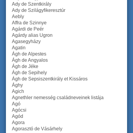
Ady de Szentkirály
Ady de Szilágyfikeresztúr
Aebly
Affra de Szinnye
Agárdi de Peér
Agárdy alias Ugron
Agasegyházy
Agatin
Ágh de Alpestes
Ágh de Angyalos
Ágh de Jéke
Ágh de Sepihely
Ágh de Sepsiszentkirály et Kissáros
Ághy
Agich
Agnethler nemesség családneveinek listája
Agó
Agócsi
Agód
Agora
Agorasztó de Vásárhely