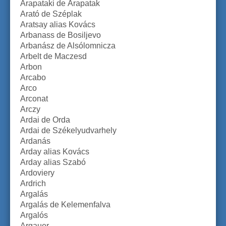
Árapataki de Árapatak
Arató de Széplak
Aratsay alias Kovács
Arbanass de Bosiljevo
Arbanász de Alsólomnicza
Arbelt de Maczesd
Arbon
Arcabo
Arco
Arconat
Arczy
Ardai de Orda
Ardai de Székelyudvarhely
Ardanás
Arday alias Kovács
Arday alias Szabó
Ardoviery
Ardrich
Argalás
Argalás de Kelemenfalva
Argalós
Argauer